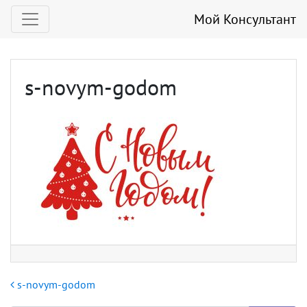
Мой Консультант
s-novym-godom
Навигация по записям
s-novym-godom