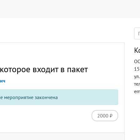
К
ОО
которое входит в пакет
15
ул
вич
те
em
ое мероприятие закончена
2000 ₽