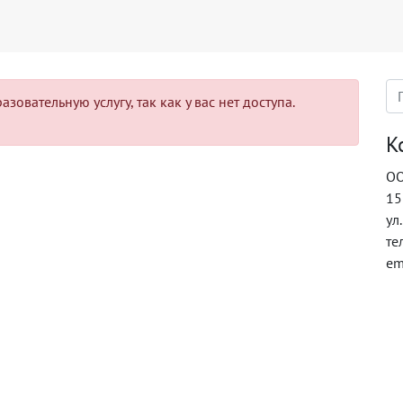
овательную услугу, так как у вас нет доступа.
К
ОО
15
ул
те
em