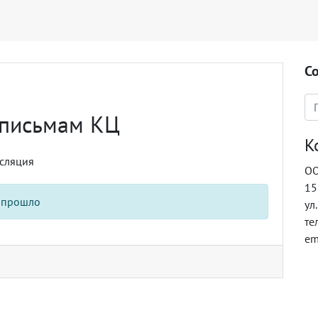
С
 письмам КЦ
К
нсляция
ОО
15
 прошло
ул
те
em