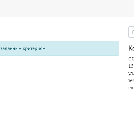
К
х заданным критериям
ОО
15
ул
те
em