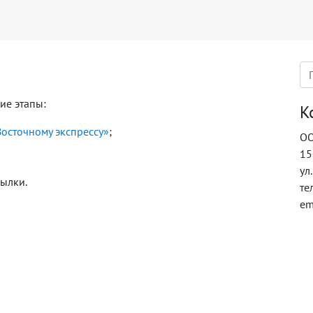
ие этапы:
К
осточному экспрессу»
;
ОО
15
ул
ылки.
те
em