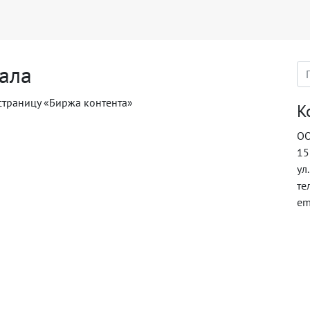
ала
страницу «Биржа контента»
К
ОО
15
ул
те
em