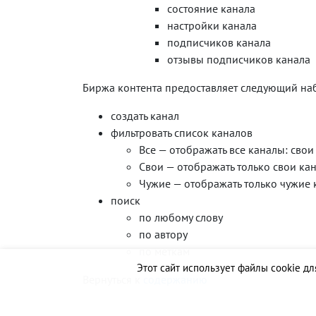
состояние канала
настройки канала
подписчиков канала
отзывы подписчиков канала
Биржа контента предоставляет следующий на
создать канал
фильтровать список каналов
Все — отображать все каналы: свои
Свои — отображать только свои ка
Чужие — отображать только чужие
поиск
по любому слову
по автору
по меткам
Этот сайт использует файлы cookie дл
Вернуться к
содержанию