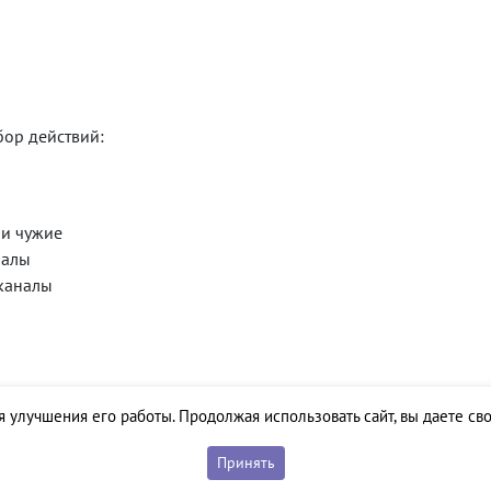
бор действий:
 и чужие
налы
 каналы
я улучшения его работы. Продолжая использовать сайт, вы даете св
Принять