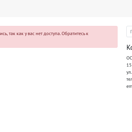
ь, так как у вас нет доступа. Обратитесь к
К
ОО
15
ул
те
em