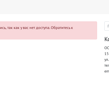
ь, так как у вас нет доступа. Обратитесь к
К
ОО
15
ул
те
em