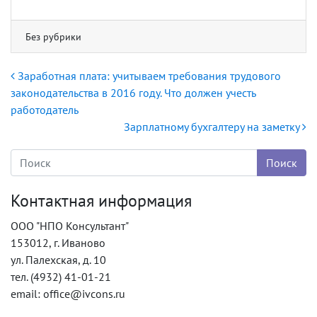
ac
w
m
тп
e
itt
ai
р
Без рубрики
b
er
l
ав
o
ит
Навигация по записям
Заработная плата: учитываем требования трудового
ok
ь
законодательства в 2016 году. Что должен учесть
работодатель
Зарплатному бухгалтеру на заметку
Контактная информация
ООО "НПО Консультант"
153012, г. Иваново
ул. Палехская, д. 10
тел. (4932) 41-01-21
email: office@ivcons.ru