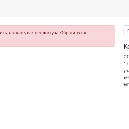
ь, так как у вас нет доступа. Обратитесь к
К
ОО
15
ул
те
em