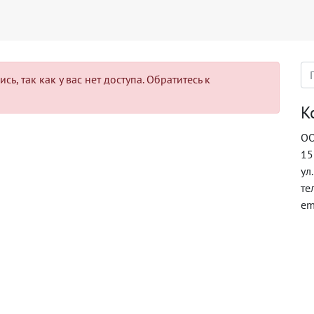
ь, так как у вас нет доступа. Обратитесь к
К
ОО
15
ул
те
em