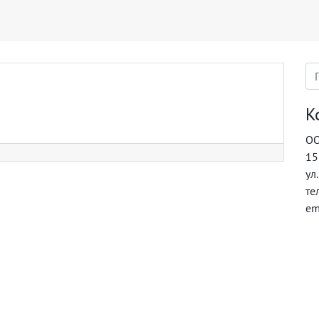
К
ОО
15
ул
те
em