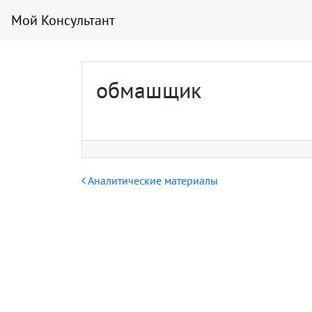
Мой Консультант
обмашщик
Навигация по записям
Аналитические материалы