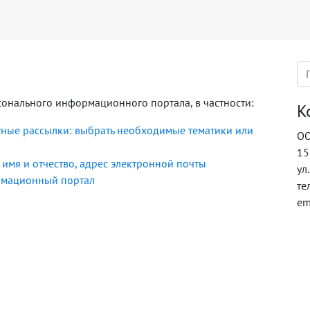
сонального информационного портала, в частности:
К
тные рассылки: выбрать необходимые тематики или
ОО
15
имя и отчество, адрес электронной почты
ул
ормационный портал
те
em