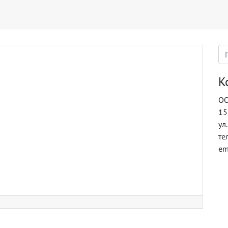
К
ОО
15
ул
те
em