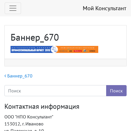
Мой Консультант
Баннер_670
Навигация по записям
Баннер_670
Контактная информация
ООО "НПО Консультант"
153012, г. Иваново
ул. Палехская, д. 10