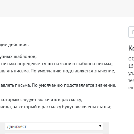
ие действия:
К
тупных шаблонов;
ОО
а письма определяется по названию шаблона письма;
15
авлять письма. По умолчанию подставляется значение,
ул
те
равлять письма. По умолчанию подставляется значение,
em
 которым следует включить в рассылку;
ода, за который в рассылку будут включены статьи;